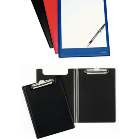
Вакансии
О компании
Написать директору
Арендодателям
Портфолио
Франшиза
Контакты