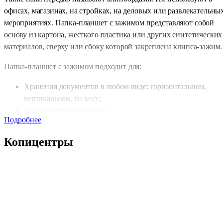
офисах, магазинах, на стройках, на деловых или развлекательны
мероприятиях. Папка-планшет с зажимом представляют собой
основу из картона, жесткого пластика или других синтетических
материалов, сверху или сбоку которой закреплена клипса-зажим.
Папка-планшет с зажимом подходит для:
Хранения документов в любом виде: горизонтальном,
вертикальном, на весу;
Ведения записей на ходу;
Подробнее
Систематизации документов: листы легко менять,
дополнять или вынимать без повреждений бумаги.
Копицентры
В основном клипборды бывают размером А4 или А3, реже
встречается А5. Доступны планшеты нестандартных размеров.
Виды клипбордов
В зависимости от выбранного материала папки-планшеты
делятся на несколько видов: