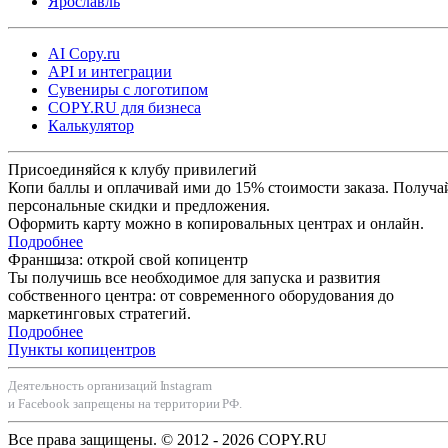
Ярославль
возможность держать невысокие цены и оперативно реагироват
на изменения или исправлять случайный брак.
AI Copy.ru
Собственная печать позволяет сократить и сроки. После печати 
API и интеграции
Сувениры с логотипом
проверки заказа полиграфия сразу отправится к вам, а не будет
COPY.RU для бизнеса
перевозиться от типографии в Copy.ru и только потом вам. И
Калькулятор
конечно, это позволяет Copy.ru брать срочные заказы.
Присоединяйся к клубу привилегий
Копи баллы и оплачивай ими до 15% стоимости заказа. Получа
персональные скидки и предложения.
Оформить карту можно в копировальных центрах и онлайн.
Подробнее
Франшиза: открой свой копицентр
Ты получишь все необходимое для запуска и развития
собственного центра: от современного оборудования до
маркетинговых стратегий.
Подробнее
Пункты копицентров
Деятельность организаций Instagram
и Facebook запрещены на территории РФ.
Все права защищены. © 2012 - 2026 COPY.RU