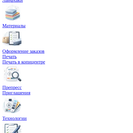
Лайфхаки
Вакансии
О компании
Материалы
Написать директору
Арендодателям
Оформление заказов
Портфолио
Печать
Печать в копицентре
Франшиза
Контакты
Препресс
Приглашения
Технологии