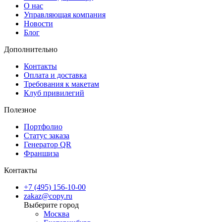
О нас
доставку в пункты выдачи
,
доставку через СДЭК
(в ПВЗ или
Управляющая компания
курьером), а также
срочную курьерскую доставку в день заказ
Новости
Блог
Copy.ru — качество, скорость и комфорт в одном заказе
Дополнительно
Создайте персонализированный квартальный фотокалендарь,
который будет радовать вас и ваших клиентов весь год. Печать с
Контакты
Оплата и доставка
Copy.ru — это профессиональный результат, выгодные условия и
Требования к макетам
удобный сервис.
Клуб привилегий
Полезное
Портфолио
Статус заказа
Генератор QR
Франшиза
Контакты
+7 (495) 156-10-00
zakaz@copy.ru
Москва