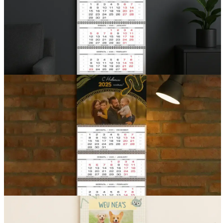
Вакансии
О компании
Написать директору
Арендодателям
Портфолио
Франшиза
Контакты