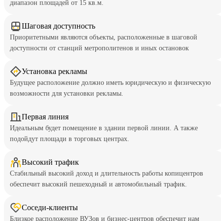
диапазон площадей от 15 кв.м.
Вакансии
Шаговая доступность
О компании
Приоритетными являются объекты, расположенные в шаговой
Написать директору
доступности от станций метрополитенов и иных остановок
Арендодателям
Установка рекламы
Будущее расположение должно иметь юридическую и физическую
Портфолио
возможности для установки рекламы.
Франшиза
Первая линия
Контакты
Идеальным будет помещение в здании первой линии. А также
подойдут площади в торговых центрах.
Высокий трафик
Стабильный высокий доход и длительность работы копицентров
обеспечит высокий пешеходный и автомобильный трафик.
Соседи-клиенты
Близкое расположение ВУЗов и бизнес-центров обеспечит нам