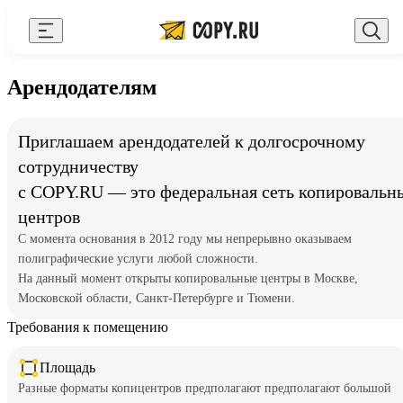
Закрыть
AI Copy.ru
Выберите город
Войти
Арендодателям
API и интеграции
+7 (495) 156-10-00
zakaz@copy.ru
Приглашаем арендодателей к долгосрочному
Сувениры с логотипом
сотрудничеству
Для бизнеса
с COPY.RU — это федеральная сеть копировальн
Калькулятор
центров
С момента основания в 2012 году мы непрерывно оказываем
Новости
полиграфические услуги любой сложности.
На данный момент открыты копировальные центры в Москве,
Блог
Московской области, Санкт-Петербурге и Тюмени.
Генератор QR-кодов
Требования к помещению
Публичная оферта
Площадь
Клуб привилегий
Разные форматы копицентров предполагают предполагают большой