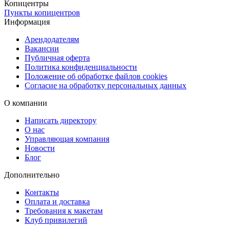
копирования чертежей: инженерная бумага 80 г/м² для
Копицентры
Пункты копицентров
стандартных документов и калька 90 г/м² для более
Информация
специфических материалов, которые требуют особого подхода.
Эти материалы обеспечат отличное качество печати и
Арендодателям
Вакансии
долговечность ваших чертежей.
Публичная оферта
Политика конфиденциальности
Удобная доставка
Положение об обработке файлов cookies
Готовые копии чертежей можно забрать бесплатно в наших
Согласие на обработку персональных данных
пунктах выдачи или заказать доставку через СДЭК (ПВЗ или
О компании
курьер). Для срочных заказов доступна курьерская доставка в
день оформления заказа, что позволяет вам получить материалы
Написать директору
О нас
быстро и удобно.
Управляющая компания
Новости
Блог
Дополнительно
Контакты
Оплата и доставка
Требования к макетам
Клуб привилегий