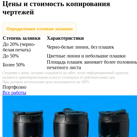
Цены и стоимость копирования
чертежей
Определение степени заливки
Степень заливки
Характеристики
До 20% (черно-
Черно-белые линии, без плашек
белая печать)
До 50%
Цветные линии и небольшие плашки
Площадь плашек занимает более половин
Более 50%
печатного листа
Сведения о ценах, которые содержатся на сайте, носят информационный характер,
являются ориентировочными и могут отличаться от действительных цен.
При срочном изготовлении цена увеличивается на 100%
Портфолио
Все работы