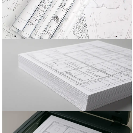
Вакансии
О компании
Написать директору
Арендодателям
Портфолио
Франшиза
Контакты