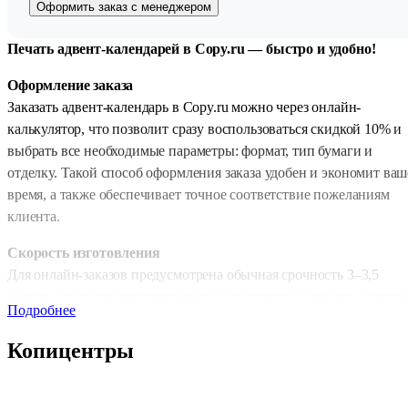
Оформить заказ с менеджером
Печать адвент-календарей в Copy.ru — быстро и удобно!
Оформление заказа
Заказать адвент-календарь в Copy.ru можно через онлайн-
калькулятор, что позволит сразу воспользоваться скидкой 10% и
выбрать все необходимые параметры: формат, тип бумаги и
отделку. Такой способ оформления заказа удобен и экономит ваш
время, а также обеспечивает точное соответствие пожеланиям
клиента.
Скорость изготовления
Для онлайн-заказов предусмотрена обычная срочность 3–3,5
недели, что позволяет тщательно подготовить календарь с учето
Подробнее
всех дизайнерских элементов и технических требований. Такой
срок обеспечивает качественное выполнение работы, включая
Копицентры
печать, сборку и отделку, при этом каждая деталь будет
выполнена аккуратно и профессионально.