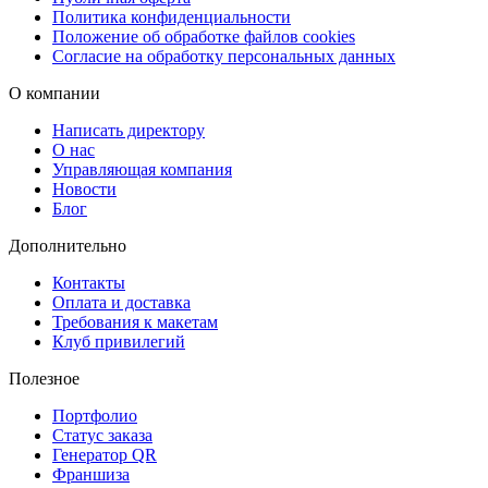
Готовые адвент-календари можно забрать бесплатно в пунктах
Политика конфиденциальности
выдачи Copy.ru или заказать доставку через СДЭК на ПВЗ либо
Положение об обработке файлов cookies
Согласие на обработку персональных данных
курьером. При необходимости возможна срочная курьерская
доставка в день заказа, что особенно удобно для корпоративных
О компании
клиентов и тех, кто ценит оперативность.
Написать директору
О нас
Управляющая компания
Новости
Блог
Дополнительно
Контакты
Оплата и доставка
Требования к макетам
Клуб привилегий
Полезное
Портфолио
Статус заказа
Генератор QR
Франшиза