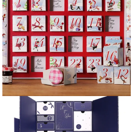
Вакансии
О компании
Написать директору
Арендодателям
Портфолио
Франшиза
Контакты