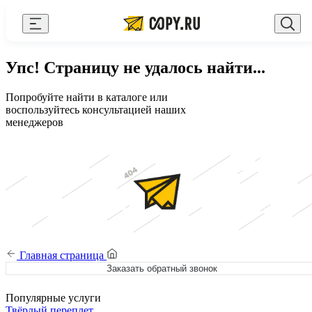
Закрыть
AI Copy.ru
Выберите город
Войти
Упс! Страницу не удалось найти...
API и интеграции
+7 (495) 156-10-00
zakaz@copy.ru
Попробуйте найти в каталоге или
Сувениры с логотипом
воспользуйтесь консультацией наших
менеджеров
Для бизнеса
Калькулятор
Новости
Блог
Генератор QR-кодов
Главная страница
Заказать обратный звонок
Публичная оферта
Клуб привилегий
Популярные услуги
Твёрдый переплет