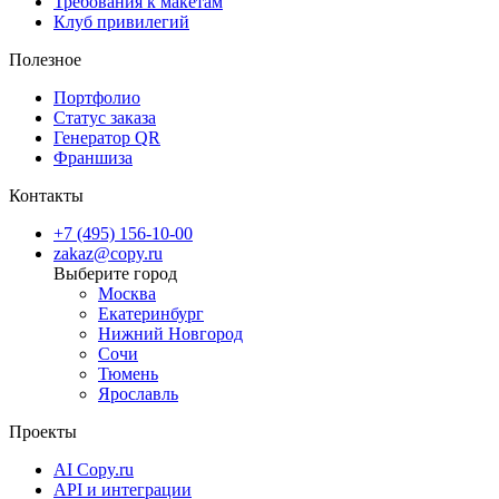
Требования к макетам
Copy.ru обеспечивает полный цикл — от печати до сборки,
Клуб привилегий
предлагая качественное решение для любой презентации или
Полезное
Портфолио
Статус заказа
Генератор QR
Франшиза
Контакты
+7 (495) 156-10-00
zakaz@copy.ru
Москва
Екатеринбург
Нижний Новгород
Сочи
Тюмень
Ярославль
Проекты
AI Copy.ru
API и интеграции