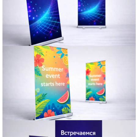
Вакансии
О компании
Написать директору
Арендодателям
Портфолио
Франшиза
Контакты