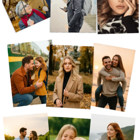
Вакансии
О компании
Написать директору
Арендодателям
Портфолио
Франшиза
Контакты