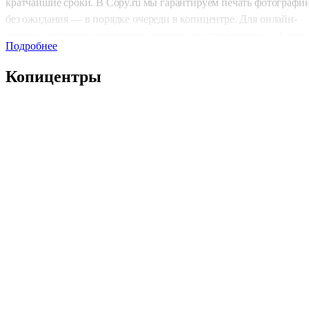
кратчайшие сроки. В Copy.ru мы гарантируем печать фотографи
без ожидания — в порядке очереди в копицентре. Для онлайн-
заказов доступны два варианта срочности: стандартная — 1 день
Подробнее
и срочная печать — всего за 2–4 часа. Это позволяет вам получи
ваши фотографии в самые сжатые сроки.
Копицентры
Типы печати и доступные форматы
В Copy.ru вы можете выбрать между черно-белой и цветной
печатью. Черно-белая печать — это экономичный и практичный
выбор для стандартных фотографий, а цветная печать придаст
яркость и эффектность вашим снимкам. Мы предлагаем три
популярных формата: 10×15 см, 15×20 см и 20×30 см, что
позволяет выбрать оптимальный размер для ваших фото.
Качественные материалы
Для печати фотографий мы используем фотобумагу высшего
качества: матовую или глянцевую с плотностью 170 г/м². Эти
материалы обеспечат яркие и четкие изображения, а также
гарантируют долговечность ваших фотографий.