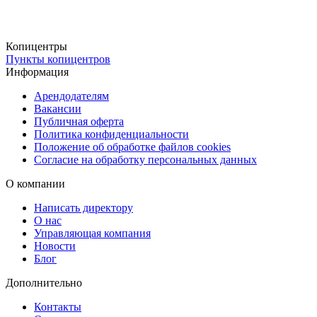
Удобная доставка
Получить готовые фотографии можно бесплатно в наших
пунктах выдачи или заказать доставку через СДЭК (ПВЗ или
Копицентры
Пункты копицентров
курьером). Для срочных заказов доступна курьерская доставка в
Информация
день оформления, что позволяет вам быстро и удобно получить
ваши фото.
Арендодателям
Вакансии
Публичная оферта
Политика конфиденциальности
Положение об обработке файлов cookies
Согласие на обработку персональных данных
О компании
Написать директору
О нас
Управляющая компания
Новости
Блог
Дополнительно
Контакты