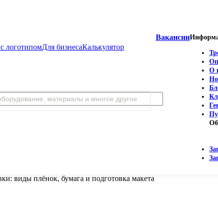
Вакансии
Информ
с логотипом
Для бизнеса
Калькулятор
Тр
Оп
О 
Но
Бл
Кл
Ге
Пу
Об
За
За
ки: виды плёнок, бумага и подготовка макета