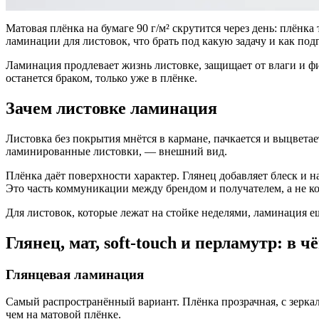
Матовая плёнка на бумаге 90 г/м² скрутится через день: плёнк
ламинации для листовок, что брать под какую задачу и как под
Ламинация продлевает жизнь листовке, защищает от влаги и фи
останется браком, только уже в плёнке.
Зачем листовке ламинация
Листовка без покрытия мнётся в кармане, пачкается и выцвета
ламинированные листовки, — внешний вид.
Плёнка даёт поверхности характер. Глянец добавляет блеск и н
Это часть коммуникации между брендом и получателем, а не к
Для листовок, которые лежат на стойке неделями, ламинация 
Глянец, мат, soft-touch и перламутр: в ч
Глянцевая ламинация
Самый распространённый вариант. Плёнка прозрачная, с зерка
чем на матовой плёнке.