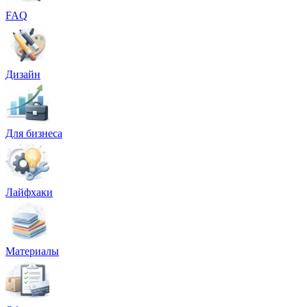
Оперативная полиграфия
FAQ
Широкоформатная печать
Типография
Дизайн
Графический дизайн
Корпоративные сувениры
Для бизнеса
Тематическая полиграфия
Полиграфические технологии
Лайфхаки
Онлайн-типография
Печать в копицентре
Печать документов А3/А4
Материалы
Печать чертежей
Печать плакатов
Печать лекал
Печать на пенокартоне