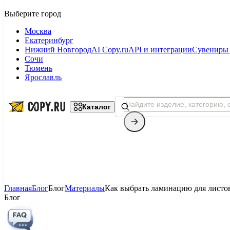
Москва
Екатеринбург
Нижний Новгород
AI Copy.ru
API и интеграции
Сувениры 
Сочи
Тюмень
Ярославль
Каталог
Главная
Блог
Блог
Материалы
Как выбрать ламинацию для листов
Блог
Копицентр
Фотопечать