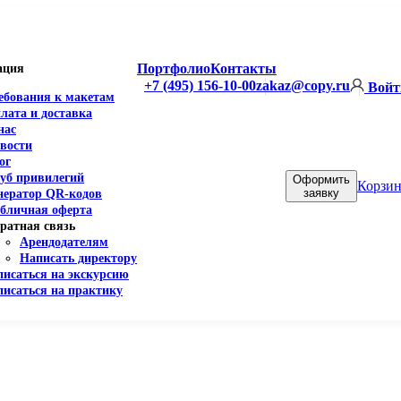
Портфолио
Контакты
ация
+7 (495) 156-10-00
zakaz@copy.ru
Войт
ебования к макетам
лата и доставка
нас
вости
ог
уб привилегий
Оформить
Корзин
заявку
нератор QR-кодов
бличная оферта
ратная связь
Арендодателям
Написать директору
писаться на экскурсию
писаться на практику