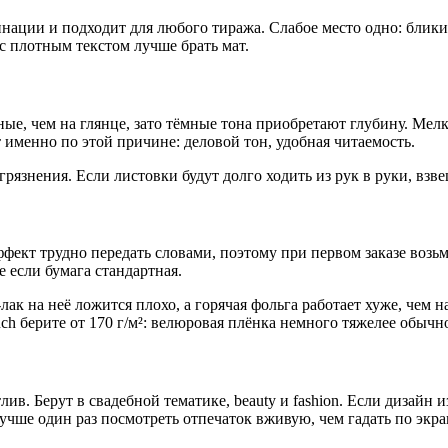
нации и подходит для любого тиража. Слабое место одно: блики
с плотным текстом лучше брать мат.
нные, чем на глянце, зато тёмные тона приобретают глубину. Ме
 именно по этой причине: деловой тон, удобная читаемость.
язнения. Если листовки будут долго ходить из рук в руки, взве
ект трудно передать словами, поэтому при первом заказе возьми
е если бумага стандартная.
ак на неё ложится плохо, а горячая фольга работает хуже, чем
uch берите от 170 г/м²: велюровая плёнка немного тяжелее обычно
. Берут в свадебной тематике, beauty и fashion. Если дизайн и
учше один раз посмотреть отпечаток вживую, чем гадать по экра