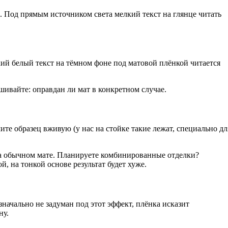
. Под прямым источником света мелкий текст на глянце читать
лкий белый текст на тёмном фоне под матовой плёнкой читается
шивайте: оправдан ли мат в конкретном случае.
те образец вживую (у нас на стойке такие лежат, специально дл
 на обычном мате. Планируете комбинированные отделки?
й, на тонкой основе результат будет хуже.
значально не задуман под этот эффект, плёнка исказит
ну.