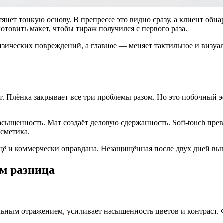
а тянет тонкую основу. В препрессе это видно сразу, а клиент о
готовить макет, чтобы тираж получился с первого раза.
зических повреждений, а главное — меняет тактильное и визуаль
ет. Плёнка закрывает все три проблемы разом. Но это побочный 
асыщенность. Мат создаёт деловую сдержанность. Soft-touch пре
осметика.
ещё и коммерчески оправдана. Незащищённая после двух дней вы
ём разница
льным отражением, усиливает насыщенность цветов и контраст. 