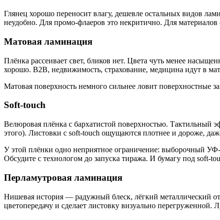
Глянец хорошо переносит влагу, дешевле остальных видов лами
неудобно. Для промо-флаеров это некритично. Для материалов 
Матовая ламинация
Плёнка рассеивает свет, бликов нет. Цвета чуть менее насыще
хорошо. B2B, недвижимость, страхование, медицина идут в мат
Матовая поверхность немного сильнее ловит поверхностные загр
Soft-touch
Велюровая плёнка с бархатистой поверхностью. Тактильный эфф
этого). Листовки с soft-touch ощущаются плотнее и дороже, даж
У этой плёнки одно неприятное ограничение: выборочный УФ-л
Обсудите с технологом до запуска тиража. И бумагу под soft-to
Перламутровая ламинация
Нишевая история — радужный блеск, лёгкий металлический отлив
цветопередачу и сделает листовку визуально перегруженной. Л