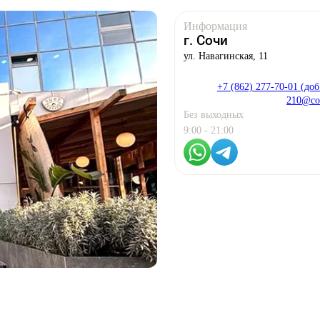
Информация
г. Сочи
ул. Навагинская, 11
Брошюровка в копицентре
Брошюровка документов
+7 (862) 277-70-01 (доб
Брошюровка на пластиковую пружину
210@co
Брошюровка на металлическую пружину
Без выходных
Брошюровка на скобу
9:00 - 21:00
Брошюровка курсовых работ
Брошюровка дипломных работ
Брошюровка диссертаций
Ещё
Брошюровка листов