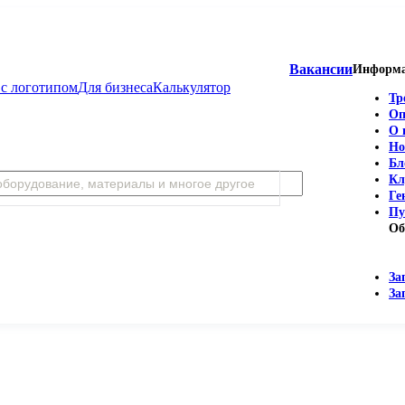
Вакансии
Информ
с логотипом
Для бизнеса
Калькулятор
Тр
Оп
О 
Но
Бл
Кл
Ге
Пу
Об
За
За