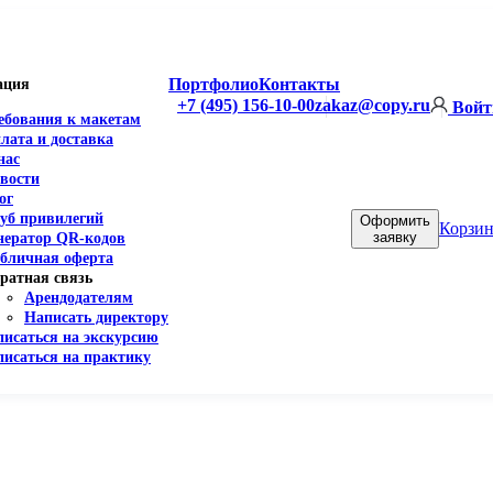
Портфолио
Контакты
ация
+7 (495) 156-10-00
zakaz@copy.ru
Войт
ебования к макетам
лата и доставка
нас
вости
ог
уб привилегий
Оформить
Корзин
заявку
нератор QR-кодов
бличная оферта
ратная связь
Арендодателям
Написать директору
писаться на экскурсию
писаться на практику