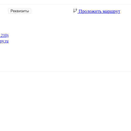
Реквизиты
Проложить маршрут
Твёрдый переплёт
Печать и переплёт дипломных работ
.210)
Печать и переплёт диссертаций
py.ru
Печать и переплёт дипломных проектов
Печать и переплёт докторских диссертаций
Печать и переплёт магистерских диссертаций
Печать и переплёт выпускных квалификационных работ