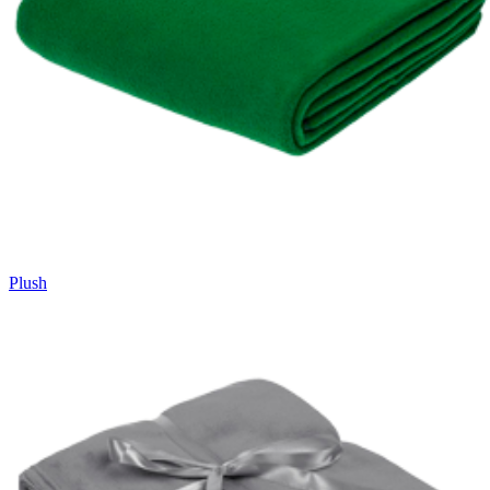
Вакансии
О компании
Написать директору
Арендодателям
Портфолио
Франшиза
Контакты
Plush