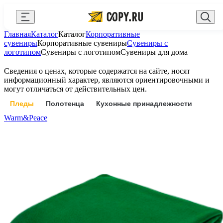
Закрыть
Главная
Каталог
Каталог
Корпоративные
AI Copy.ru
Выберите город
Войти
сувениры
Корпоративные сувениры
Сувениры с
логотипом
Сувениры с логотипом
Сувениры для дома
API и интеграции
+7 (495) 156-10-00
zakaz@copy.ru
Сведения о ценах, которые содержатся на сайте, носят
Сувениры с логотипом
информационный характер, являются ориентировочными и
могут отличаться от действительных цен.
Для бизнеса
Пледы
Полотенца
Кухонные принадлежности
Калькулятор
Warm&Peace
Новости
Блог
Генератор QR-кодов
Публичная оферта
Клуб привилегий