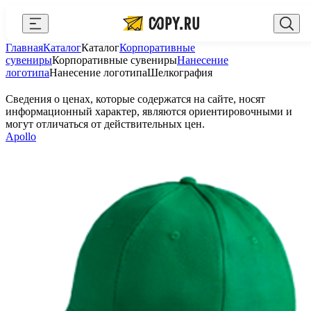
Закрыть
Главная
Каталог
Каталог
Корпоративные
AI Copy.ru
Выберите город
Войти
сувениры
Корпоративные сувениры
Нанесение
логотипа
Нанесение логотипа
Шелкография
API и интеграции
+7 (495) 156-10-00
zakaz@copy.ru
Сведения о ценах, которые содержатся на сайте, носят
Сувениры с логотипом
информационный характер, являются ориентировочными и
могут отличаться от действительных цен.
Для бизнеса
Apollo
Калькулятор
Новости
Блог
Генератор QR-кодов
Публичная оферта
Клуб привилегий