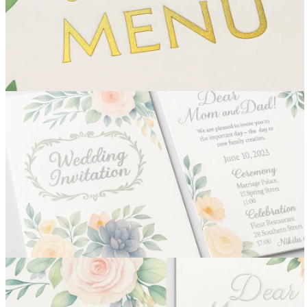
Вакансии
О компании
Написать директору
Арендодателям
Портфолио
Франшиза
Контакты