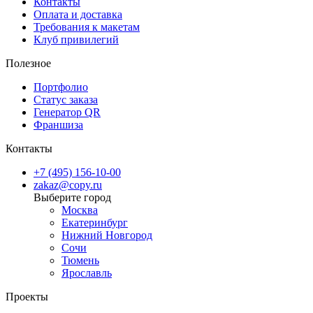
Контакты
бесплатной
доставкой
в пункты выдачи. Доступна отправка чере
Оплата и доставка
СДЭК
и
курьерская доставка в день заказа
.
Требования к макетам
Клуб привилегий
Полезное
Портфолио
Статус заказа
Генератор QR
Франшиза
Контакты
+7 (495) 156-10-00
zakaz@copy.ru
Москва
Екатеринбург
Нижний Новгород
Сочи
Тюмень
Ярославль
Проекты