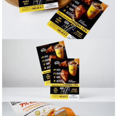
Вакансии
О компании
Написать директору
Арендодателям
Портфолио
Франшиза
Контакты