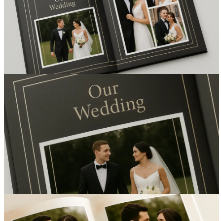
Вакансии
О компании
Написать директору
Арендодателям
Портфолио
Франшиза
Контакты