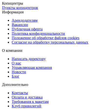
Копицентры
желанию можно выбрать дизайнерскую бумагу с мягким блеско
Пункты копицентров
или фактурой. Дополнительная ламинация — матовая, глянцева
Информация
или шелковая — придаёт изделию защиту и завершённый вид.
Арендодателям
Вакансии
Удобная доставка и надёжная упаковка
Публичная оферта
Получить готовые конверты можно бесплатно в пунктах выдачи
Политика конфиденциальности
Copy.ru, заказать доставку через СДЭК (в ПВЗ или курьером),
Положение об обработке файлов cookies
Согласие на обработку персональных данных
либо воспользоваться срочной курьерской доставкой в день
готовности. Мы обеспечиваем бережную упаковку, чтобы издели
О компании
прибыли в идеальном состоянии и были готовы к
Написать директору
использованию.
О нас
Управляющая компания
Новости
Блог
Дополнительно
Контакты
Оплата и доставка
Требования к макетам
Клуб привилегий