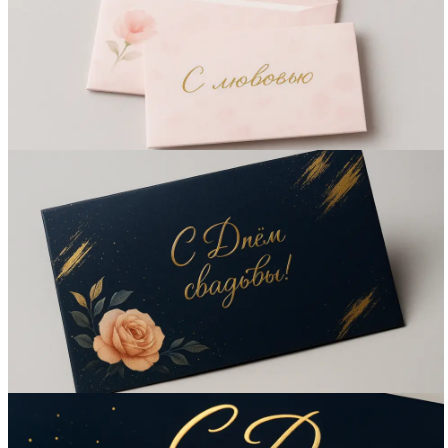
Вакансии
О компании
Написать директору
Арендодателям
Портфолио
Франшиза
Контакты