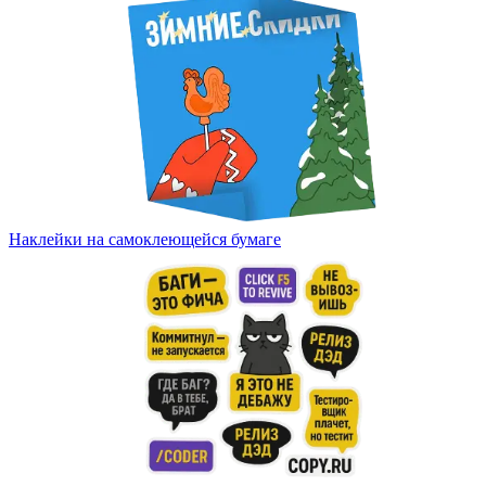
Вакансии
О компании
Написать директору
Арендодателям
Портфолио
Франшиза
Наклейки на самоклеющейся бумаге
Контакты