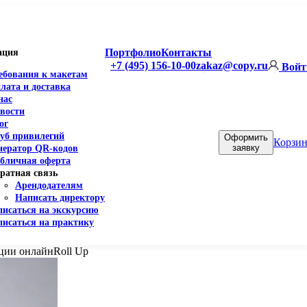
Портфолио
Контакты
ация
+7 (495) 156-10-00
zakaz@copy.ru
Войт
ебования к макетам
лата и доставка
нас
вости
ог
уб привилегий
Оформить
Корзин
заявку
нератор QR-кодов
бличная оферта
ратная связь
Арендодателям
Написать директору
писаться на экскурсию
писаться на практику
ции онлайн
Roll Up