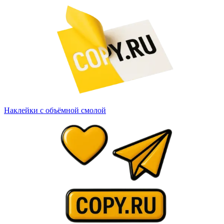
Вакансии
О компании
Написать директору
Арендодателям
Портфолио
Франшиза
Наклейки с объёмной смолой
Контакты