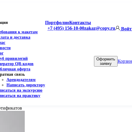
Портфолио
Контакты
ация
+7 (495) 156-10-00
zakaz@copy.ru
Войт
ебования к макетам
лата и доставка
нас
вости
ог
уб привилегий
Оформить
Корзин
заявку
нератор QR-кодов
бличная оферта
ратная связь
Арендодателям
Написать директору
писаться на экскурсию
писаться на практику
ртификатов