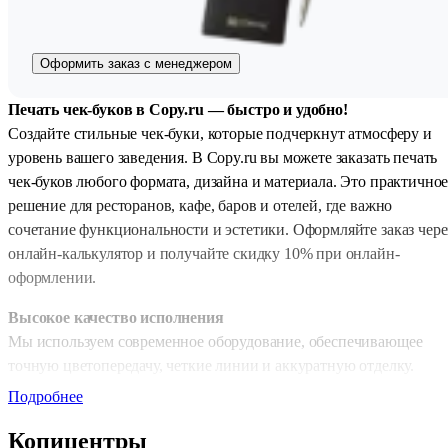
Оформить заказ с менеджером
Печать чек-буков в Copy.ru — быстро и удобно!
Создайте стильные чек-буки, которые подчеркнут атмосферу и
уровень вашего заведения. В Copy.ru вы можете заказать печать
чек-буков любого формата, дизайна и материала. Это практично
решение для ресторанов, кафе, баров и отелей, где важно
сочетание функциональности и эстетики. Оформляйте заказ чере
онлайн-калькулятор и получайте скидку 10% при онлайн-
оформлении.
Высокое качество исполнения
Мы используем современное оборудование, обеспечивающее
точную цветопередачу, четкие линии и аккуратную отделку.
Каждый чек-бук производится с вниманием к деталям, чтобы он
Подробнее
выглядел презентабельно и выдерживал ежедневное
Копицентры
использование.