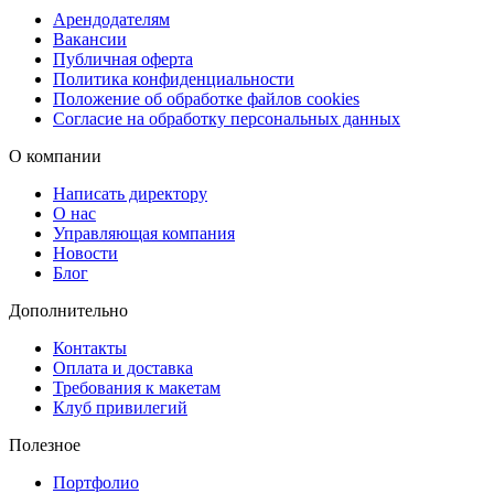
Дополнительные услуги
Арендодателям
Вакансии
Мы выполняем резку под формат, постпечатную обработку и
Публичная оферта
ламинирование. При необходимости чек-буки можно
Политика конфиденциальности
дополнительно укрепить или оформить в едином стиле с
Положение об обработке файлов cookies
Согласие на обработку персональных данных
остальной полиграфией вашего заведения — меню, визитками,
флаерами и расчетницами.
О компании
Удобная доставка без задержек
Написать директору
О нас
Получите заказ в удобное для вас время: бесплатно в пунктах
Управляющая компания
выдачи Copy.ru, через СДЭК (в пункт выдачи или курьером), либ
Новости
воспользуйтесь срочной курьерской доставкой в день готовности
Блог
Мы обеспечим аккуратную упаковку и доставку без
Дополнительно
повреждений.
Контакты
Оплата и доставка
Требования к макетам
Клуб привилегий
Полезное
Портфолио