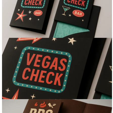
Вакансии
О компании
Написать директору
Арендодателям
Портфолио
Франшиза
Контакты