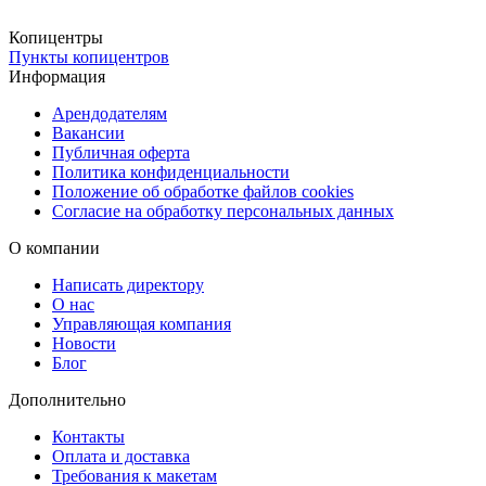
пунктах выдачи или заказать доставку через СДЭК (ПВЗ или
курьером). Для срочных заказов предусмотрена курьерская
Копицентры
Пункты копицентров
доставка в день оформления, что позволяет оперативно получит
Информация
фото для визы в Эстонию.
Арендодателям
Вакансии
Публичная оферта
Политика конфиденциальности
Положение об обработке файлов cookies
Согласие на обработку персональных данных
О компании
Написать директору
О нас
Управляющая компания
Новости
Блог
Дополнительно
Контакты
Оплата и доставка
Требования к макетам