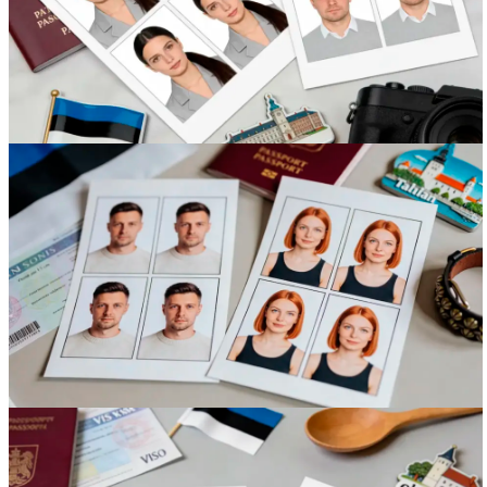
Вакансии
О компании
Написать директору
Арендодателям
Портфолио
Франшиза
Контакты