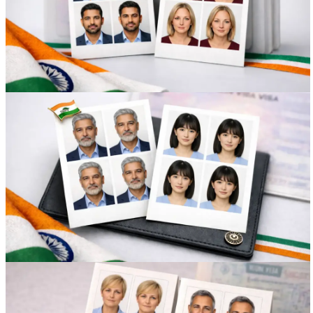
Вакансии
О компании
Написать директору
Арендодателям
Портфолио
Франшиза
Контакты