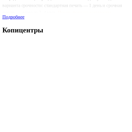
варианта срочности: стандартная печать — 1 день и срочная
печать — всего за 2–4 часа.
Печать фото на документы
Подробнее
организована так, чтобы готовые фотографии были выданы
точно в срок.
Копицентры
Типы печати и доступные форматы
Мы предлагаем только цветную печать, которая придаст
фотографии яркость и четкость. Форматы фото для визы в Инди
— 35×45 мм и 51×51 мм, что соответствует всем требованиям дл
индийской визы. В работе наша
типография
применяет
профессиональные настройки оборудования для точного
соблюдения параметров.
Качественные материалы
Фото печатается исключительно на матовой фотобумаге, что
гарантирует долговечность и отличное качество изображения,
соответствующее требованиям для визы.
Удобная доставка