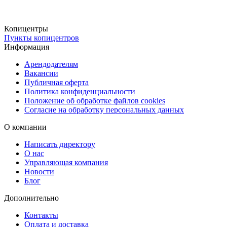
Вы можете забрать готовые фотографии бесплатно в наших
пунктах выдачи или заказать доставку через СДЭК (ПВЗ или
курьером). Для срочных заказов доступна курьерская доставка в
Копицентры
Пункты копицентров
день оформления заказа, что позволяет оперативно получить фот
Информация
для визы в Индию.
Арендодателям
Вакансии
Публичная оферта
Политика конфиденциальности
Положение об обработке файлов cookies
Согласие на обработку персональных данных
О компании
Написать директору
О нас
Управляющая компания
Новости
Блог
Дополнительно
Контакты
Оплата и доставка