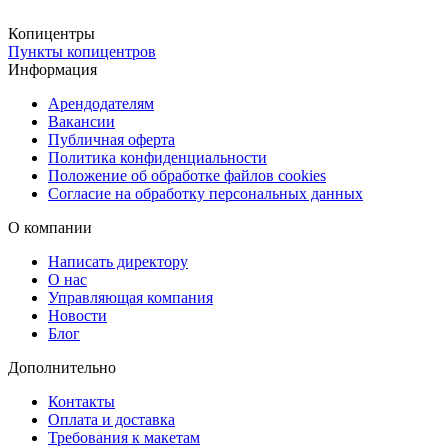
выдачи или заказать доставку через СДЭК (ПВЗ или курьером).
Для срочных заказов предусмотрена курьерская доставка в день
Копицентры
Пункты копицентров
оформления заказа, что позволяет оперативно получить фото для
Информация
визы в Израиль.
Арендодателям
Вакансии
Публичная оферта
Политика конфиденциальности
Положение об обработке файлов cookies
Согласие на обработку персональных данных
О компании
Написать директору
О нас
Управляющая компания
Новости
Блог
Дополнительно
Контакты
Оплата и доставка
Требования к макетам