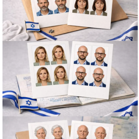
Вакансии
О компании
Написать директору
Арендодателям
Портфолио
Франшиза
Контакты