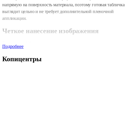
напрямую на поверхность материала, поэтому готовая табличка
выглядит цельно и не требует дополнительной пленочной
аппликации.
Четкое нанесение изображения
Технология УФ печати позволяет передавать мелкие элементы,
Подробнее
тонкие линии, насыщенные цвета и фирменные оттенки. Краска
закрепляется на поверхности под воздействием ультрафиолета,
Копицентры
образуя стойкий отпечаток. Такой способ хорошо подходит для
информационных, рекламных, навигационных и интерьерных
табличек.
Материалы и варианты оформления
Печать можно выполнить на разных жестких основах: ПВХ,
акриле, композите и других материалах. Таблички могут быть
прямоугольными, фигурными, небольшими настенными или
крупными информационными. В макете можно использовать