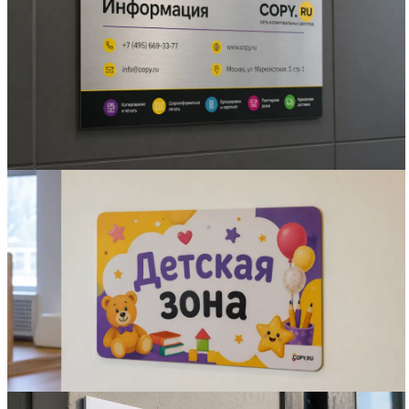
Вакансии
О компании
Написать директору
Арендодателям
Портфолио
Франшиза
Контакты