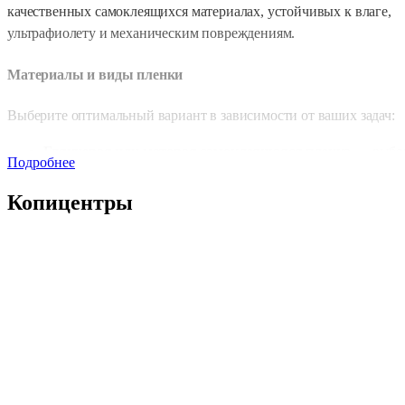
качественных самоклеящихся материалах, устойчивых к влаге,
ультрафиолету и механическим повреждениям.
Материалы и виды пленки
Выберите оптимальный вариант в зависимости от ваших задач:
Глянцевая или матовая самоклеящаяся пленка
— выбо
Подробнее
для ярких рекламных решений или строгого оформления.
Прозрачная пленка
— для минималистичных и
Копицентры
оригинальных визуальных эффектов.
Виниловая пленка
— устойчива к механическим
повреждениям и неблагоприятным погодным условиям.
Ламинированные наклейки
— дополнительная защита о
износа, влаги и выцветания.
Дополнительные опции
Вырубка по контуру
— создание наклеек сложных форм.