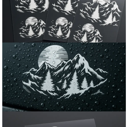
Вакансии
О компании
Написать директору
Арендодателям
Портфолио
Франшиза
Контакты