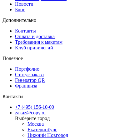
насыщенными цветами.
Новости
Блог
✔ Стойкость к внешним факторам: влаге, солнечному свету и
механическим воздействиям.
Дополнительно
✔ Изготовление наклеек любой формы и размера.
Контакты
✔ Оперативное выполнение заказа и индивидуальный подход.
Оплата и доставка
Требования к макетам
Закажите печать наклеек A1 формата в Copy.ru — создайте ярку
Клуб привилегий
и долговечную рекламу, которая привлечет внимание!
Полезное
Портфолио
Статус заказа
Генератор QR
Франшиза
Контакты
+7 (495) 156-10-00
zakaz@copy.ru
Москва
Екатеринбург
Нижний Новгород