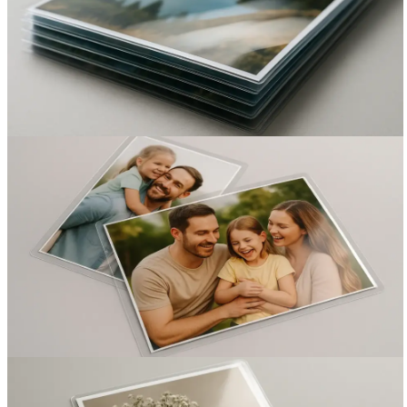
Вакансии
О компании
Написать директору
Арендодателям
Портфолио
Франшиза
Контакты