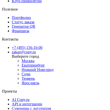
Клуб привилегий
материалы и оперативный сервис, чтобы ваши фотографии
Полезное
сохраняли красоту и яркость на долгие годы.
Портфолио
Статус заказа
Генератор QR
Франшиза
Контакты
+7 (495) 156-10-00
zakaz@copy.ru
Москва
Екатеринбург
Нижний Новгород
Сочи
Тюмень
Ярославль
Проекты
AI Copy.ru
API и интеграции
Сувениры с логотипом