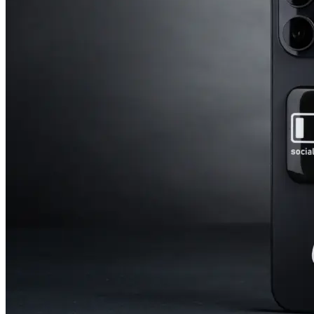
Оперативная полиграфия
Широкоформатная печать
Типография
Графический дизайн
Корпоративные сувениры
Тематическая полиграфия
Полиграфические технологии
Онлайн-типография
Печать в копицентре
Печать документов А3/А4
Печать чертежей
Печать плакатов
Печать лекал
Печать на пенокартоне