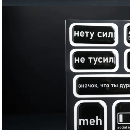
Печать авторефератов
Печать презентаций
Ещё
Ламинирование документов
Ламинирование документов А4/А3
Ламинирование плакатов
Ламинирование наклеек
Ламинирование фотографий
Ламинирование бумаги
Ламинирование больших форматов
По типу ламинирования
Ещё
Печать проектной документации
Печать документов А3/А4
Копирование документов А3/А4
Печать чертежей
Копирование чертежей
Сканирование документов А3/А4
Сканирование чертежей
Брошюровка на пластиковую пружину
Ещё
Брошюровка на металлическую пружину