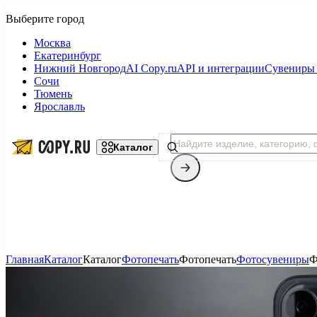
Москва
Екатеринбург
Нижний Новгород
AI Copy.ru
API и интеграции
Сувениры 
Сочи
Тюмень
Ярославль
Каталог
Главная
Каталог
Каталог
Фотопечать
Фотопечать
Фотосувениры
Ф
Копицентр
Фотопечать