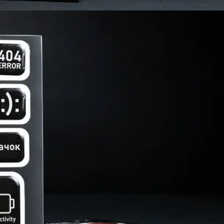
Брошюровка в копицентре
Брошюровка документов
Брошюровка на пластиковую пружину
Брошюровка на металлическую пружину
Брошюровка на скобу
Брошюровка курсовых работ
Брошюровка дипломных работ
Брошюровка диссертаций
Ещё
Брошюровка листов