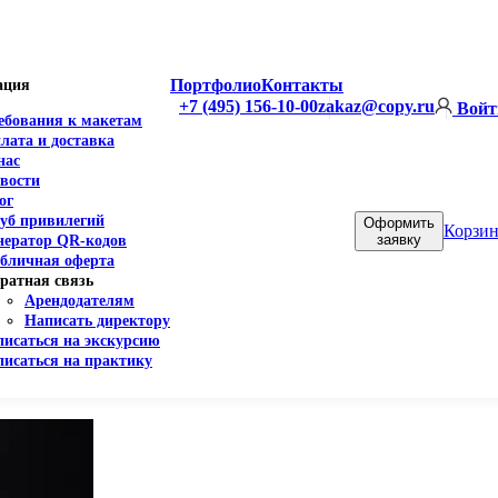
Портфолио
Контакты
ация
+7 (495) 156-10-00
zakaz@copy.ru
Войт
ебования к макетам
лата и доставка
нас
вости
ог
уб привилегий
Оформить
Корзин
заявку
нератор QR-кодов
бличная оферта
ратная связь
Арендодателям
Написать директору
писаться на экскурсию
писаться на практику