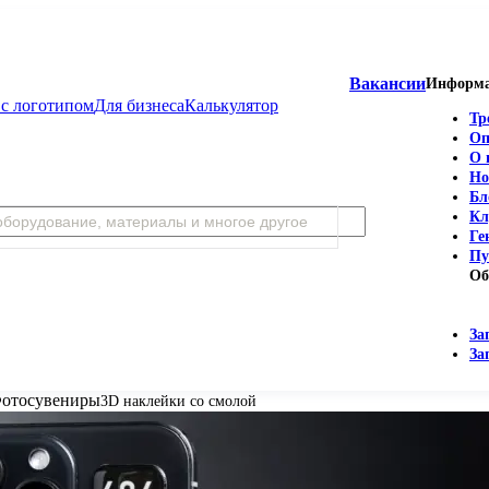
Вакансии
Информ
с логотипом
Для бизнеса
Калькулятор
Тр
Оп
О 
Но
Бл
Кл
Ге
Пу
Об
За
За
отосувениры
3D наклейки со смолой