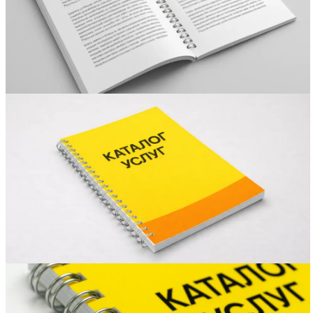
Вакансии
О компании
Написать директору
Арендодателям
Портфолио
Франшиза
Контакты