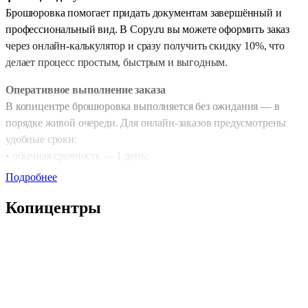
Брошюровка помогает придать документам завершённый и
профессиональный вид. В Copy.ru вы можете оформить заказ
через онлайн-калькулятор и сразу получить скидку 10%, что
делает процесс простым, быстрым и выгодным.
Оперативное выполнение заказа
В копицентре брошюровка выполняется без ожидания — в
порядке живой очереди. Для онлайн-заказов предусмотрены
удобные сроки:
• обычная срочность — 1 день;
• срочная обработка — 2–4 часа.
Подробнее
Так вы можете быстро подготовить материалы к отчету, защите
Копицентры
проекта, учебе или презентации.
Поддерживаемые форматы
Для брошюровки доступны самые востребованные размеры:
• А4 (210×297 мм);
• А3 (297×420 мм).
Эти форматы оптимальны для учебных работ, технической