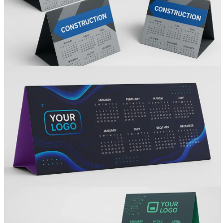
Вакансии
О компании
Написать директору
Арендодателям
Портфолио
Франшиза
Контакты