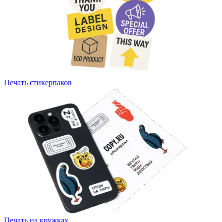
Печать стикерпаков
Печать на кружках