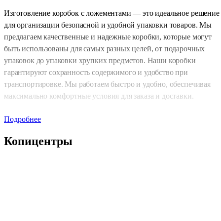
Изготовление коробок с ложементами — это идеальное решение
для организации безопасной и удобной упаковки товаров. Мы
предлагаем качественные и надежные коробки, которые могут
быть использованы для самых разных целей, от подарочных
упаковок до упаковки хрупких предметов. Наши коробки
гарантируют сохранность содержимого и удобство при
транспортировке. Мы работаем быстро и удобно, обеспечивая
максимально комфортные условия для заказа и доставки.
Способы оформления заказа
Подробнее
Копицентры
Мы предлагаем несколько удобных способов оформления заказа,
чтобы вы могли выбрать тот, который вам наиболее подходит:
Посетите наш
копицентр
— зайдите в один из наших
пунктов и получите консультацию специалистов по
изготовлению коробок с ложементами.
Отправьте заявку через
форму «Быстрый заказ»
на наше