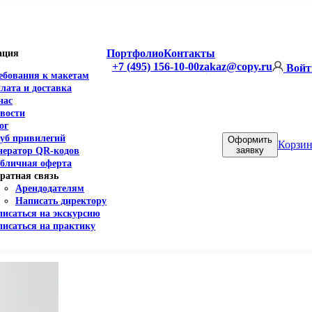
Портфолио
Контакты
ация
+7 (495) 156-10-00
zakaz@copy.ru
Войт
ебования к макетам
лата и доставка
нас
вости
ог
уб привилегий
Оформить
Корзин
заявку
нератор QR-кодов
бличная оферта
ратная связь
Арендодателям
Написать директору
писаться на экскурсию
писаться на практику