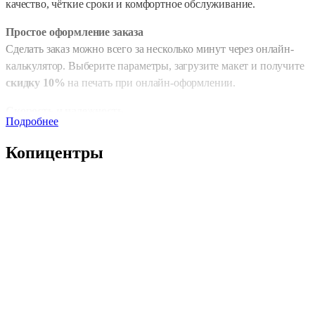
качество, чёткие сроки и комфортное обслуживание.
Простое оформление заказа
Сделать заказ можно всего за несколько минут через онлайн-
калькулятор. Выберите параметры, загрузите макет и получите
скидку 10%
на печать при онлайн-оформлении.
Скорость и надежность
Подробнее
Copy.ru ценит ваше время. Для онлайн-заказов действует
стандартный срок выполнения —
от 5 до 7 дней
. При
Копицентры
необходимости возможна
срочная печать
и доставка в день
оформления.
Услуга выполняется на современном оборудовании, которым
оснащена наша
типография
, что гарантирует стабильное качеств
и точную цветопередачу.
Типы печати на выбор
Вы можете выбрать
черно-белую печать
— практичный и
экономичный вариант, или
цветную печать
для создания ярких 