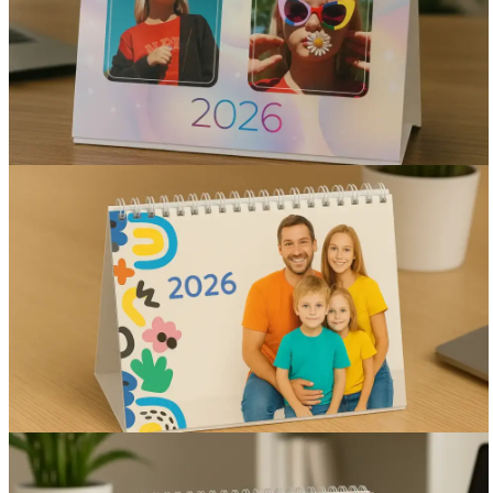
Вакансии
О компании
Написать директору
Арендодателям
Портфолио
Франшиза
Контакты