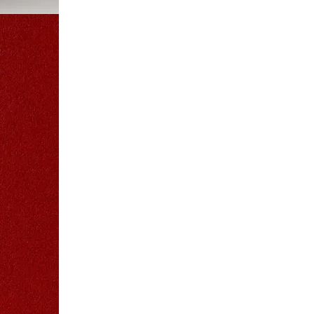
Твёрдый переплёт
Печать и переплёт дипломных работ
Печать и переплёт диссертаций
Печать и переплёт дипломных проектов
Печать и переплёт докторских диссертаций
Печать и переплёт магистерских диссертаций
Печать и переплёт выпускных квалификационных работ