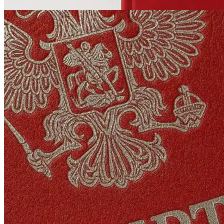
Печать авторефератов
Печать презентаций
Ещё
Ламинирование документов
Ламинирование документов А4/А3
Ламинирование плакатов
Ламинирование наклеек
Ламинирование фотографий
Ламинирование бумаги
Ламинирование больших форматов
По типу ламинирования
Ещё
Печать проектной документации
Печать документов А3/А4
Копирование документов А3/А4
Печать чертежей
Копирование чертежей
Сканирование документов А3/А4
Сканирование чертежей
Брошюровка на пластиковую пружину
Ещё
Брошюровка на металлическую пружину