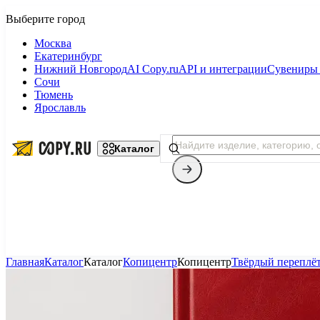
Москва
Екатеринбург
Нижний Новгород
AI Copy.ru
API и интеграции
Сувениры 
Сочи
Тюмень
Ярославль
Каталог
Главная
Каталог
Каталог
Копицентр
Копицентр
Твёрдый переплё
Копицентр
Фотопечать