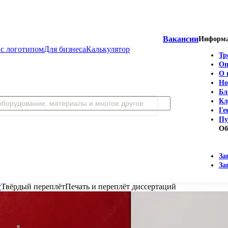
Вакансии
Информ
с логотипом
Для бизнеса
Калькулятор
Тр
Оп
О 
Но
Бл
Кл
Ге
Пу
Об
За
За
т
Твёрдый переплёт
Печать и переплёт диссертаций