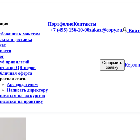
Портфолио
Контакты
ация
+7 (495) 156-10-00
zakaz@copy.ru
Войт
ебования к макетам
лата и доставка
нас
вости
ог
уб привилегий
Оформить
Корзин
заявку
нератор QR-кодов
бличная оферта
ратная связь
Арендодателям
Написать директору
писаться на экскурсию
писаться на практику