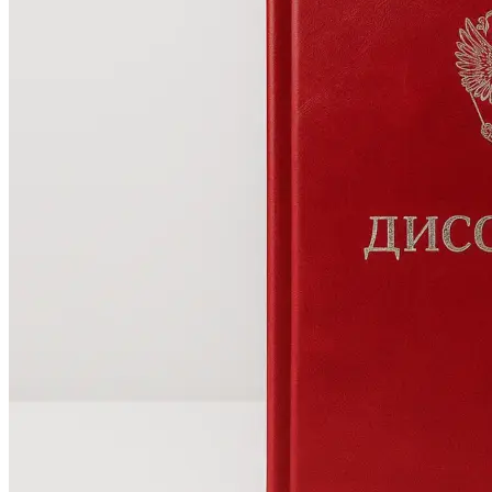
Оперативная полиграфия
Широкоформатная печать
Типография
Графический дизайн
Корпоративные сувениры
Тематическая полиграфия
Полиграфические технологии
Онлайн-типография
Печать в копицентре
Печать документов А3/А4
Печать чертежей
Печать плакатов
Печать лекал
Печать на пенокартоне