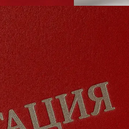
Брошюровка в копицентре
Брошюровка документов
Брошюровка на пластиковую пружину
Брошюровка на металлическую пружину
Брошюровка на скобу
Брошюровка курсовых работ
Брошюровка дипломных работ
Брошюровка диссертаций
Ещё
Брошюровка листов