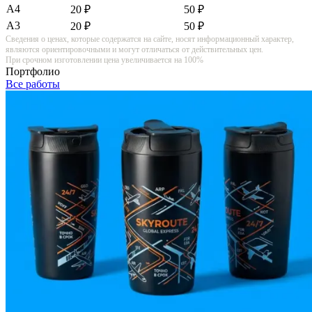
А4
20 ₽
50 ₽
А3
20 ₽
50 ₽
Сведения о ценах, которые содержатся на сайте, носят информационный характер,
являются ориентировочными и могут отличаться от действительных цен.
При срочном изготовлении цена увеличивается на 100%
Портфолио
Все работы