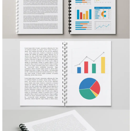
Вакансии
О компании
Написать директору
Арендодателям
Портфолио
Франшиза
Контакты