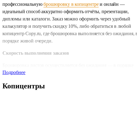
профессиональную
брошюровку в копицентре
и онлайн —
идеальный способ аккуратно оформить отчёты, презентации,
дипломы или каталоги. Заказ можно оформить через удобный
калькулятор и получить скидку 10%, либо обратиться в любой
копицентр Copy.ru, где брошюровка выполняется без ожидания, 
порядке живой очереди.
Скорость выполнения заказов
Брошюровка листов осуществляется без ожидания — в порядке
Подробнее
очереди в копицентре. Для онлайн-заказов предоставляется выбо
срочности: обычная — за 1 день, или экспресс — всего 2–4 часа.
Копицентры
Это особенно удобно, если работа требуется в короткие сроки,
например для подготовки к презентации, совещанию или
учебному проекту.
Доступные форматы и дополнительные услуги
Мы работаем с форматами А4 (210×297 мм) и А3 (297×420 мм),
что позволяет подобрать оптимальный вариант под ваши задачи.