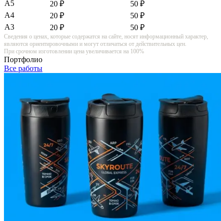
А5
20 ₽
50 ₽
А4
20 ₽
50 ₽
А3
20 ₽
50 ₽
Сведения о ценах, которые содержатся на сайте, носят информационный характер,
являются ориентировочными и могут отличаться от действительных цен.
При срочном изготовлении цена увеличивается на 100%
Портфолио
Все работы