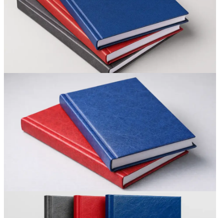
Вакансии
О компании
Написать директору
Арендодателям
Портфолио
Франшиза
Контакты