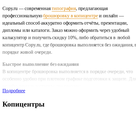
Брошюровка
Copy.ru — современная
типография
, предлагающая
дипломных
профессиональную
брошюровку в копицентре
и онлайн —
работ
идеальный способ аккуратно оформить отчёты, презентации,
в
дипломы или каталоги. Заказ можно оформить через удобный
Copy.ru
калькулятор и получить скидку 10%, либо обратиться в любой
—
копицентр Copy.ru, где брошюровка выполняется без ожидания, 
надежное
порядке живой очереди.
и
аккуратное
Быстрое выполнение без ожидания
В копицентре брошюровка выполняется в порядке очереди, что
оформление!
особенно удобно при плотном графике подготовки к защите. Дл
онлайн-заказов доступны два режима:
Подробнее
• обычная срочность — 1 день;
• срочная обработка — 2–4 часа.
Копицентры
Такой подход позволяет оформить диплом даже в условиях
ограниченного времени.
Форматы под ваши требования
Мы предлагаем переплёт документов в формате А4 (210×297 мм)