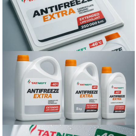
Вакансии
О компании
Написать директору
Арендодателям
Портфолио
Франшиза
Контакты