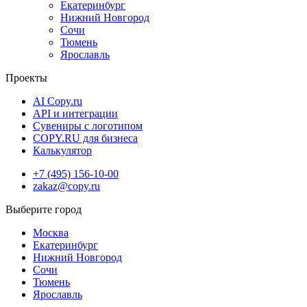
Екатеринбург
4 часов
, по согласованию.
Нижний Новгород
Сочи
Доступна удобная
доставка
в разных форматах:
Тюмень
Ярославль
Бесплатная доставка в пункты выдачи Copy.ru
Проекты
Отправка через СДЭК в ПВЗ или курьером
Экспресс-доставка курьером в день заказа
AI Copy.ru
API и интеграции
Сувениры с логотипом
COPY.RU для бизнеса
Калькулятор
+7 (495) 156-10-00
zakaz@copy.ru
Москва
Екатеринбург
Нижний Новгород
Сочи
Тюмень
Ярославль