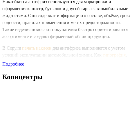
Наклейки на антифриз используются для маркировки и
оформления канистр, бутылок и другой тары с автомобильными
жидкостями. Они содержат информацию о составе, объёме, срок
годности, правилах применения и мерах предосторожности.
Такие изделия помогают покупателям быстро сориентироваться 
ассортименте и создают фирменный облик продукции.
В Copy.ru
печать наклеек
для антифриза выполняется с учётом
условий эксплуатации автомобильной химии. Как
типография
,
работающая с техническими продуктами, мы применяем
Подробнее
материалы, устойчивые к перепадам температур, повышенной
Копицентры
влажности и механическим воздействиям. Это позволяет
наклейкам сохранять насыщенность цвета и читаемость текста н
протяжении всего срока использования продукции.
Наклейки востребованы для:
Маркировки канистр и бутылок с антифризом разных
объёмов
Нанесения таблиц с техническими характеристиками и