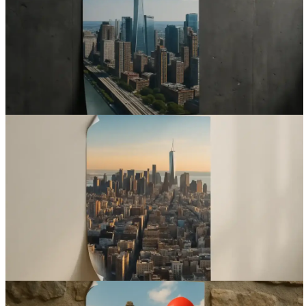
Вакансии
О компании
Написать директору
Арендодателям
Портфолио
Франшиза
Контакты