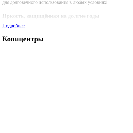
для долговечного использования в любых условиях!
Яркость, защищённая на долгие годы
Подробнее
Ламинированный постер не теряет насыщенности цветов,
сохраняет чёткость линий и остаётся презентабельным даже при
Копицентры
частом контакте. Такое решение идеально для интерьерного
оформления, торговых помещений, выставок, навигации и
уличных афиш (при размещении в защищённых зонах).
Печать и ламинация — быстро и профессиональн
В Copy.ru ваш заказ выполняется без лишних задержек. Печать
постера и его ламинирование можно оформить в копицентре ил
онлайн. При онлайн-заказе доступны два варианта сроков:
стандартная готовность (1 день)
или
срочная печать
и
ламинация
за 2–4 часа
.
А при оформлении через онлайн-
калькулятор вы получите скидку 10%!
Выбор форматов и материалов — для любых задач