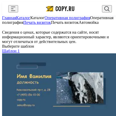
Закрыть
Главная
Каталог
Каталог
Оперативная полиграфия
Оперативная
AI Copy.ru
Выберите город
Войти
полиграфия
Печать визиток
Печать визиток
Автомойка
API и интеграции
+7 (495) 156-10-00
zakaz@copy.ru
Сведения о ценах, которые содержатся на сайте, носят
информационный характер, являются ориентировочными и
Сувениры с логотипом
могут отличаться от действительных цен.
Выберите шаблон
Для бизнеса
Шаблон 1
Калькулятор
Новости
Блог
Генератор QR-кодов
Публичная оферта
Клуб привилегий