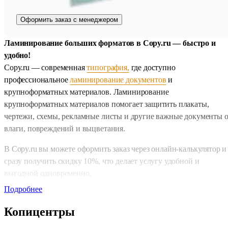
Оформить заказ с менеджером
Ламинирование больших форматов в Copy.ru — быстро и
удобно!
Copy.ru — современная
типография,
где доступно
профессиональное
ламинирование документов
и
крупноформатных материалов. Ламинирование
крупноформатных материалов помогает защитить плакаты,
чертежи, схемы, рекламные листы и другие важные документы о
влаги, повреждений и выцветания.
В Copy.ru вы можете оформить заказ через онлайн-калькулятор и
сразу получить скидку 10%, что делает услугу удобной и
выгодной одновременно.
Подробнее
Оперативные сроки выполнения
Для онлайн-заказов предусмотрены два варианта скорости:
Копицентры
• обычная срочность — 1 день;