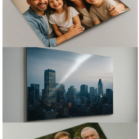
Вакансии
О компании
Написать директору
Арендодателям
Портфолио
Франшиза
Контакты