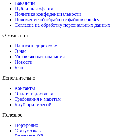
Вакансии
Публичная оферта
Удобная доставка готовых заказов
Политика конфиденциальности
Получить ламинированные материалы можно бесплатно в
Положение об обработке файлов cookies
Согласие на обработку персональных данных
пунктах выдачи Copy.ru. Кроме того, доступна доставка через
СДЭК — в пункт выдачи или курьером. Для срочных ситуаций
О компании
предусмотрена курьерская доставка в день готовности заказа.
Написать директору
О нас
Copy.ru — надежная защита крупноформатных документов
Управляющая компания
Мы обеспечиваем аккуратное ламинирование больших формато
Новости
с качественными материалами и быстрыми сроками, чтобы ваши
Блог
проекты были защищены и выглядели профессионально.
Дополнительно
Контакты
Оплата и доставка
Требования к макетам
Клуб привилегий
Полезное
Портфолио
Статус заказа