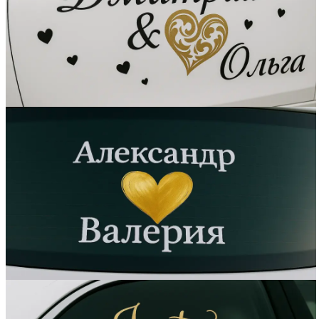
Вакансии
О компании
Написать директору
Арендодателям
Портфолио
Франшиза
Контакты