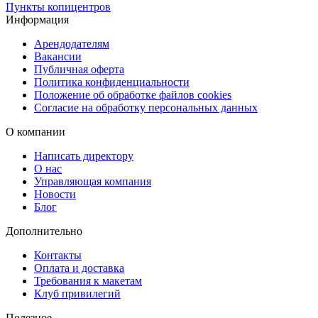
Пункты копицентров
наклейки сохраняют яркость цвета и устойчивы к внешним
Информация
условиям, включая дождь и солнечные лучи.
Арендодателям
Вакансии
Индивидуальный дизайн и точная печать
Публичная оферта
Мы печатаем наклейки по готовым макетам или помогаем
Политика конфиденциальности
разработать уникальный дизайн с учётом тематики свадьбы. Все
Положение об обработке файлов cookies
Согласие на обработку персональных данных
элементы печатаются с высокой точностью, чтобы изображение
выглядело чётко и насыщенно.
О компании
Удобная доставка и надёжная упаковка
Написать директору
О нас
Вы можете выбрать способ получения, который вам удобен:
Управляющая компания
бесплатная доставка в пункты выдачи Copy.ru, доставка через
Новости
СДЭК (в ПВЗ или курьером), либо срочная курьерская доставка 
Блог
день готовности. Мы аккуратно упакуем изделия, чтобы они
Дополнительно
прибыли без повреждений и были готовы к использованию.
Контакты
Оплата и доставка
Требования к макетам
Клуб привилегий
Полезное