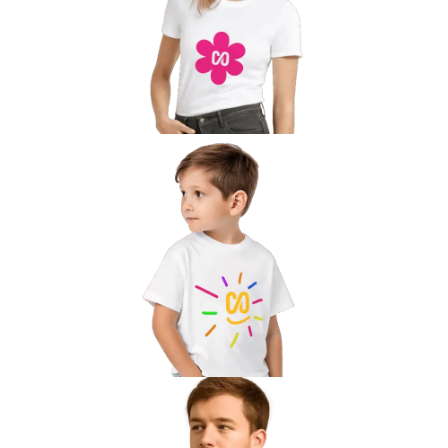
Вакансии
О компании
Написать директору
Арендодателям
Портфолио
Франшиза
Контакты