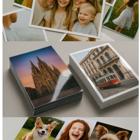
Вакансии
О компании
Написать директору
Арендодателям
Портфолио
Франшиза
Контакты