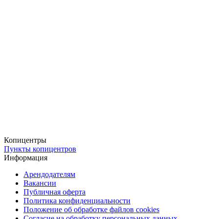
для стандартных фотографий, а цветная печать придаст вашим
снимкам яркость и эффектность. В работе наша
типография
использует фотобумагу плотностью 170 г/м² с матовой или
глянцевой поверхностью, что гарантирует стабильную
цветопередачу и долговечность отпечатков.
Удобная доставка
Готовые фотографии можно забрать бесплатно в наших пунктах
выдачи или заказать доставку через СДЭК (ПВЗ или курьером).
Для срочных заказов предусмотрена курьерская доставка в день
оформления заказа, что позволяет вам быстро получить готовые
фотографии.
Копицентры
Пункты копицентров
Информация
Арендодателям
Вакансии
Публичная оферта
Политика конфиденциальности
Положение об обработке файлов cookies
Согласие на обработку персональных данных