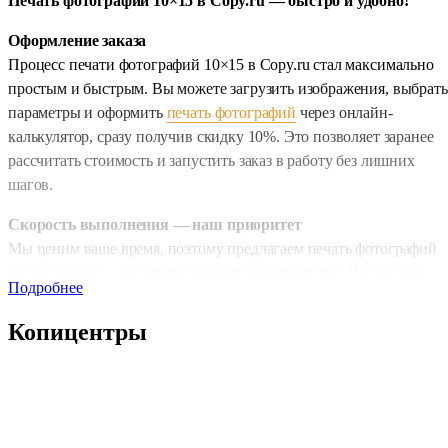
Печать фотографий 10×15 в Copy.ru — быстро и удобно!
Оформление заказа
Процесс печати фотографий 10×15 в Copy.ru стал максимально
простым и быстрым. Вы можете загрузить изображения, выбрать
параметры и оформить
печать фотографий
через онлайн-
калькулятор, сразу получив скидку 10%. Это позволяет заранее
рассчитать стоимость и запустить заказ в работу без лишних
шагов.
Скорость выполнения — наш приоритет
Мы ценим ваше время, поэтому предлагаем печать фотографий
без ожидания — в порядке очереди в копицентре. Для онлайн-
Подробнее
заказов доступны два варианта срочности: стандартная срочност
— 1 день и срочная печать — всего за 2–4 часа. Это позволяет ва
Копицентры
получать готовые фотографии точно в срок.
Типы печати и качественные материалы
Вы можете выбрать между черно-белой и цветной печатью.
Черно-белая печать — это экономичный и практичный вариант