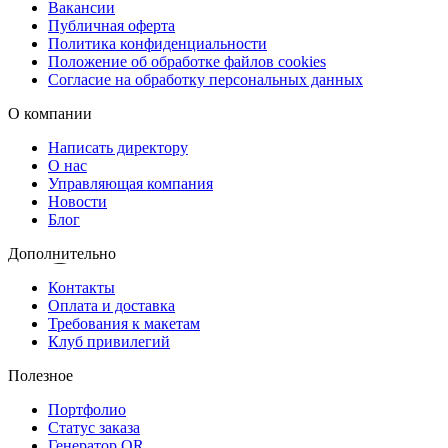
Вакансии
Copy.ru — надёжная защита ваших документов
Публичная оферта
Мы обеспечиваем аккуратное ламинирование, современное
Политика конфиденциальности
Положение об обработке файлов cookies
оборудование и быстрые сроки выполнения, чтобы ваши бумаги
Согласие на обработку персональных данных
оставались прочными и сохранными как можно дольше.
О компании
Написать директору
О нас
Управляющая компания
Новости
Блог
Дополнительно
Контакты
Оплата и доставка
Требования к макетам
Клуб привилегий
Полезное
Портфолио
Статус заказа
Генератор QR