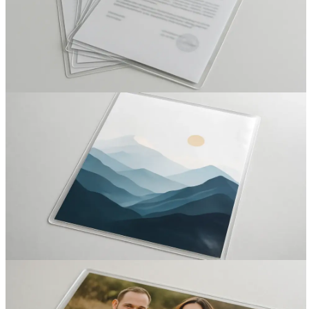
Вакансии
О компании
Написать директору
Арендодателям
Портфолио
Франшиза
Контакты