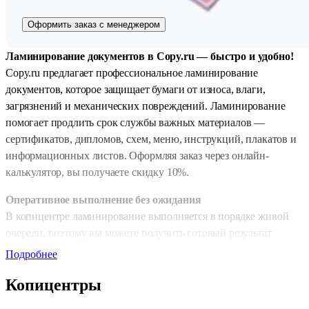
Оформить заказ с менеджером
Ламинирование документов в Copy.ru — быстро и удобно!
Copy.ru предлагает профессиональное ламинирование
документов, которое защищает бумаги от износа, влаги,
загрязнений и механических повреждений. Ламинирование
помогает продлить срок службы важных материалов —
сертификатов, дипломов, схем, меню, инструкций, плакатов и
информационных листов. Оформляя заказ через онлайн-
калькулятор, вы получаете скидку 10%.
Оперативное выполнение без ожидания
В копицентре ламинирование выполняется в порядке живой
очереди, поэтому вы можете получить готовый результат
максимально быстро. Для тех, кто предпочитает работать онлайн
Подробнее
доступны сроки изготовления:
Копицентры
• обычная срочность — 1 день;
• срочная обработка — 2–4 часа.