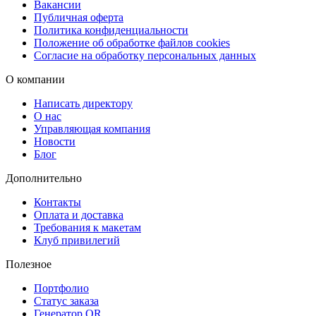
Вакансии
получить готовую продукцию даже в экстренных случаях.
Публичная оферта
Политика конфиденциальности
Готовые буклеты можно забрать бесплатно в любом из наших
Положение об обработке файлов cookies
Согласие на обработку персональных данных
пунктов выдачи, заказать
доставку
через СДЭК — в пункт выдач
или курьером, а также оформить срочную курьерскую доставку 
О компании
день заказа для максимального удобства.
Написать директору
О нас
Доверьте разработку и печать буклетов профессионалам Copy.ru
Управляющая компания
— качественно, быстро и с комфортом!
Новости
Блог
Дополнительно
Контакты
Оплата и доставка
Требования к макетам
Клуб привилегий
Полезное
Портфолио
Статус заказа
Генератор QR