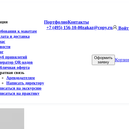
Портфолио
Контакты
ация
+7 (495) 156-10-00
zakaz@copy.ru
Войт
ебования к макетам
лата и доставка
нас
вости
ог
уб привилегий
Оформить
Корзин
заявку
нератор QR-кодов
бличная оферта
ратная связь
Арендодателям
Написать директору
писаться на экскурсию
писаться на практику