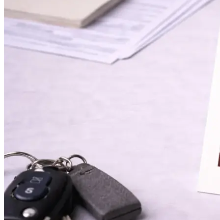
Оперативная полиграфия
Широкоформатная печать
Типография
Графический дизайн
Корпоративные сувениры
Тематическая полиграфия
Полиграфические технологии
Онлайн-типография
Печать в копицентре
Печать документов А3/А4
Печать чертежей
Печать плакатов
Печать лекал
Печать на пенокартоне