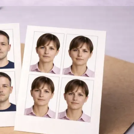
Брошюровка в копицентре
Брошюровка документов
Брошюровка на пластиковую пружину
Брошюровка на металлическую пружину
Брошюровка на скобу
Брошюровка курсовых работ
Брошюровка дипломных работ
Брошюровка диссертаций
Ещё
Брошюровка листов