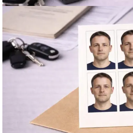
Печать авторефератов
Печать презентаций
Ещё
Ламинирование документов
Ламинирование документов А4/А3
Ламинирование плакатов
Ламинирование наклеек
Ламинирование фотографий
Ламинирование бумаги
Ламинирование больших форматов
По типу ламинирования
Ещё
Печать проектной документации
Печать документов А3/А4
Копирование документов А3/А4
Печать чертежей
Копирование чертежей
Сканирование документов А3/А4
Сканирование чертежей
Брошюровка на пластиковую пружину
Ещё
Брошюровка на металлическую пружину