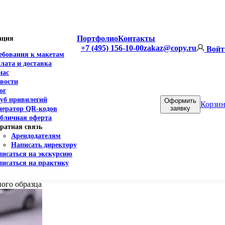
Портфолио
Контакты
ация
+7 (495) 156-10-00
zakaz@copy.ru
Войт
ебования к макетам
лата и доставка
нас
вости
ог
уб привилегий
Оформить
Корзин
заявку
нератор QR-кодов
бличная оферта
ратная связь
Арендодателям
Написать директору
писаться на экскурсию
писаться на практику
ого образца