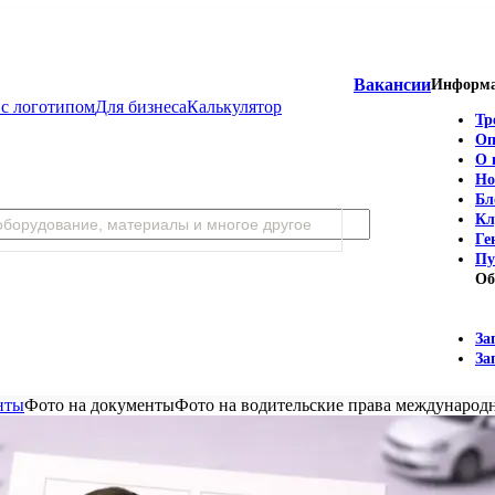
Вакансии
Информ
с логотипом
Для бизнеса
Калькулятор
Тр
Оп
О 
Но
Бл
Кл
Ге
Пу
Об
За
За
нты
Фото на документы
Фото на водительские права международн