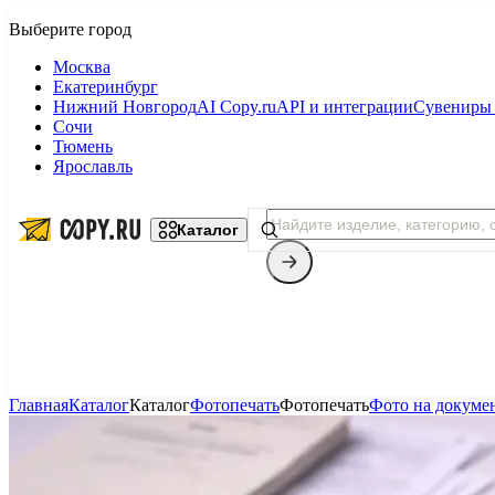
Москва
Екатеринбург
Нижний Новгород
AI Copy.ru
API и интеграции
Сувениры 
Сочи
Тюмень
Ярославль
Каталог
Главная
Каталог
Каталог
Фотопечать
Фотопечать
Фото на докуме
Копицентр
Фотопечать