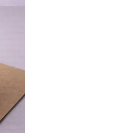
Твёрдый переплёт
Печать и переплёт дипломных работ
Печать и переплёт диссертаций
Печать и переплёт дипломных проектов
Печать и переплёт докторских диссертаций
Печать и переплёт магистерских диссертаций
Печать и переплёт выпускных квалификационных работ