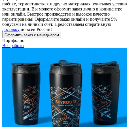
плёнке, термоэтикетках и других материалах, учитывая услови
Вакансии
эксплуатации. Вы можете оформит заказ лично в копицентре
или онлайн. Быстрое производство и высокое качество
О компании
гарантированы! Оформляйте заказ онлайн и получайте 5%
бонусами на личный счёт. Предоставляем оперативную
Написать директору
доставку
по всей России!
Оформить заказ с менеджером
Арендодателям
Портфолио
Все работы
Портфолио
Франшиза
Контакты