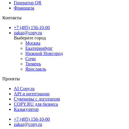
Генератор QR
Бесплатная доставка в наши пункты выдачи
, что
Франшиза
позволяет сэкономить на доставке и получить заказ в
Контакты
удобном для вас месте.
+7 (495) 156-10-00
Доставка через СДЭК
— заберите заказ в пункте выдачи
zakaz@copy.ru
или воспользуйтесь курьерской доставкой.
Москва
Срочная курьерская доставка в день заказа
, если вам
Екатеринбург
Нижний Новгород
нужно получить товар в минимальные сроки.
Сочи
Тюмень
Ярославль
Проекты
AI Copy.ru
API и интеграции
Сувениры с логотипом
COPY.RU для бизнеса
Калькулятор
+7 (495) 156-10-00
zakaz@copy.ru