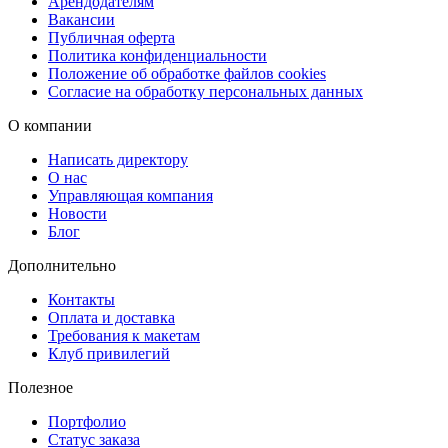
Арендодателям
Вакансии
Косметика и фармацевтика
Публичная оферта
Промышленность
Политика конфиденциальности
Логистика
Положение об обработке файлов cookies
Согласие на обработку персональных данных
Розничная торговля
О компании
Сроки изготовления заказа
Написать директору
О нас
Мы гарантируем быстрые сроки изготовления:
Управляющая компания
Новости
Стандартное изготовление — 24 часа
. Это отличный
Блог
выбор, если у вас есть время для оформления заказа.
Дополнительно
Срочное изготовление — до 4 часов
. Для срочных заказо
Контакты
мы готовы выполнить работу в самые кратчайшие сроки.
Оплата и доставка
Требования к макетам
Клуб привилегий
Удобная доставка
Полезное
После того как заказ будет готов, вы сможете выбрать удобный
Портфолио
способ
доставки
:
Статус заказа