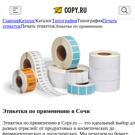
Закрыть
Главная
Каталог
Каталог
Типография
Типография
Печать
AI Copy.ru
Выберите город
Войти
этикеток
Печать этикеток
Этикетки по применению
API и интеграции
+7 (495) 156-10-00
zakaz@copy.ru
Сувениры с логотипом
Для бизнеса
Калькулятор
Новости
Блог
Генератор QR-кодов
Этикетки по применению в Сочи
Публичная оферта
Этикетки по применению в Copy.ru — это идеальный выбор дл
разных отраслей: от продуктовых и косметических до
Клуб привилегий
фармацевтических и логистических. Мы печатаем на бумаге,