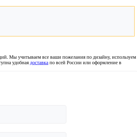
Твёрдый переплёт
Печать и переплёт дипломных работ
Печать и переплёт диссертаций
Печать и переплёт дипломных проектов
Печать и переплёт докторских диссертаций
Печать и переплёт магистерских диссертаций
аций. Мы учитываем все ваши пожелания по дизайну, используем
Печать и переплёт выпускных квалификационных работ
ступна удобная
доставка
по всей России или оформление в