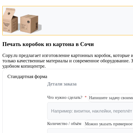
Печать авторефератов
Печать презентаций
Ещё
Ламинирование документов
Ламинирование документов А4/А3
Ламинирование плакатов
Печать коробок из картона в Сочи
Ламинирование наклеек
Ламинирование фотографий
Ламинирование бумаги
Copy.ru предлагает изготовление картонных коробок, которые 
Ламинирование больших форматов
только качественные материалы и современное оборудование. 
удобном копицентре.
По типу ламинирования
Ещё
Стандартная форма
Детали заказа
Печать проектной документации
Печать документов А3/А4
Копирование документов А3/А4
Что нужно сделать?
*
Напишите задачу своими
Печать чертежей
Копирование чертежей
Сканирование документов А3/А4
Сканирование чертежей
Брошюровка на пластиковую пружину
Количество / объём
Можно указать примерное 
Ещё
Брошюровка на металлическую пружину