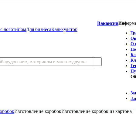
Вакансии
Информ
с логотипом
Для бизнеса
Калькулятор
Тр
Оп
О 
Но
Бл
Кл
Ге
Пу
Об
За
За
коробок
Изготовление коробок
Изготовление коробок из картона