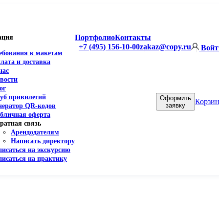
Портфолио
Контакты
ация
+7 (495) 156-10-00
zakaz@copy.ru
Войт
ебования к макетам
лата и доставка
нас
вости
ог
уб привилегий
Оформить
Корзин
заявку
нератор QR-кодов
бличная оферта
ратная связь
Арендодателям
Написать директору
писаться на экскурсию
писаться на практику