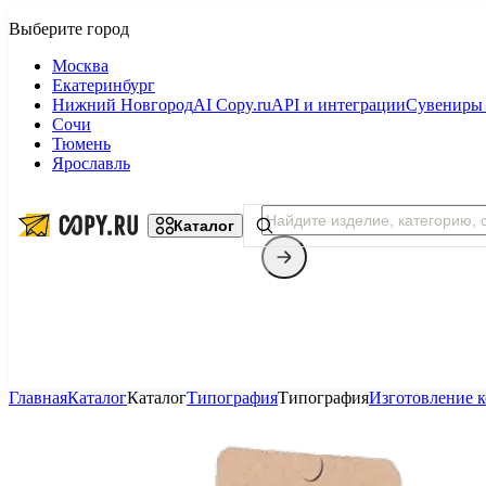
Москва
Екатеринбург
Нижний Новгород
AI Copy.ru
API и интеграции
Сувениры 
Сочи
Тюмень
Ярославль
Каталог
Главная
Каталог
Каталог
Типография
Типография
Изготовление 
Копицентр
Фотопечать