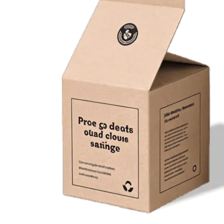
Оперативная полиграфия
Широкоформатная печать
Типография
Графический дизайн
Корпоративные сувениры
Тематическая полиграфия
Полиграфические технологии
Онлайн-типография
Печать в копицентре
Печать документов А3/А4
Печать чертежей
Печать плакатов
Печать лекал
Печать на пенокартоне