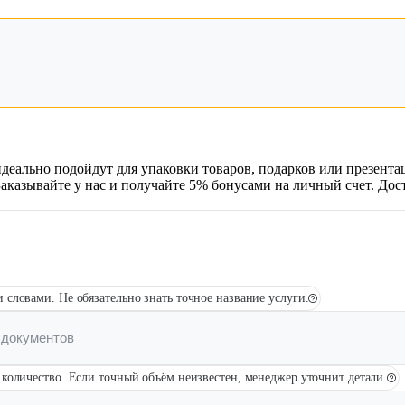
Брошюровка в копицентре
Брошюровка документов
Брошюровка на пластиковую пружину
Брошюровка на металлическую пружину
Брошюровка на скобу
Брошюровка курсовых работ
идеально подойдут для упаковки товаров, подарков или презент
Брошюровка дипломных работ
Заказывайте у нас и получайте 5% бонусами на личный счет. До
Брошюровка диссертаций
Ещё
Брошюровка листов
 словами. Не обязательно знать точное название услуги.
количество. Если точный объём неизвестен, менеджер уточнит детали.